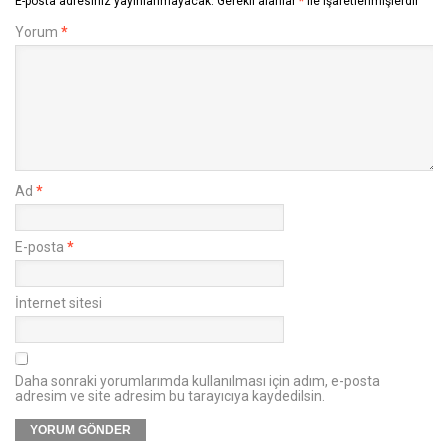
E-posta adresiniz yayınlanmayacak.
Gerekli alanlar
*
ile işaretlenmişlerdir
Yorum
*
Ad
*
E-posta
*
İnternet sitesi
Daha sonraki yorumlarımda kullanılması için adım, e-posta
adresim ve site adresim bu tarayıcıya kaydedilsin.