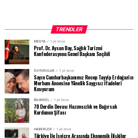
TRENDLER
MEDYA
1 yıl önce
Prof. Dr. Aysun Bay, Sağlık Turizmi
Konfederasyonu Genel Başkanı Seçildi
DUYURULAR
1 yıl önce
Sayın Cumhurbaşkanımız Recep Tayyip Erdoğan’ın
Merhum Annesine Yönelik Saygısız İfadeleri
Kınıyorum
BILIMSEL
1 yıl önce
70 Derdin Devası Hazımsızlık ve Bağırsak
Kurdunun Şifası
HABERLER
1 yıl önce
Türkiye İle İsviçre Arasında Ekonomik İlişkiler