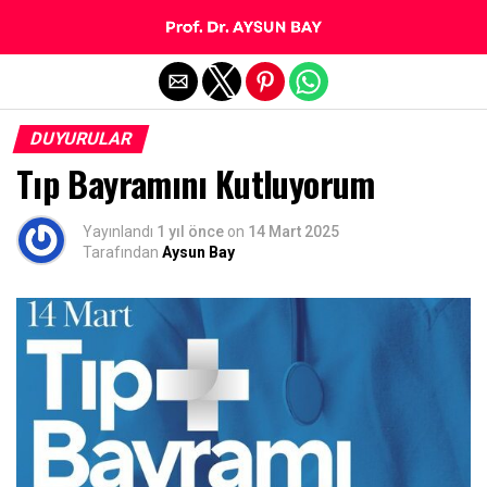
Exit mobile version
DUYURULAR
Tıp Bayramını Kutluyorum
Yayınlandı
1 yıl önce
on
14 Mart 2025
Tarafından
Aysun Bay